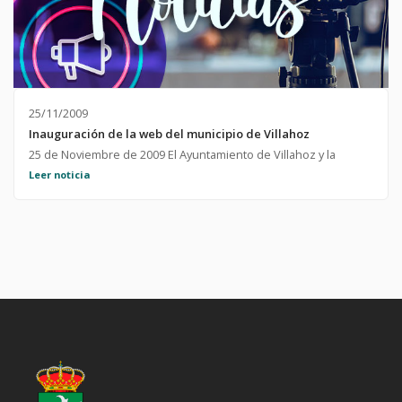
25/11/2009
Inauguración de la web del municipio de Villahoz
25 de Noviembre de 2009 El Ayuntamiento de Villahoz y la
Excma. Diputacion de Burgos presentan la nueva web del
Leer noticia
Municipio, que pone a disposición de ciudadanos y visitantes
toda la informacion útil y necesaria sobre el municipio y su
pueblo.