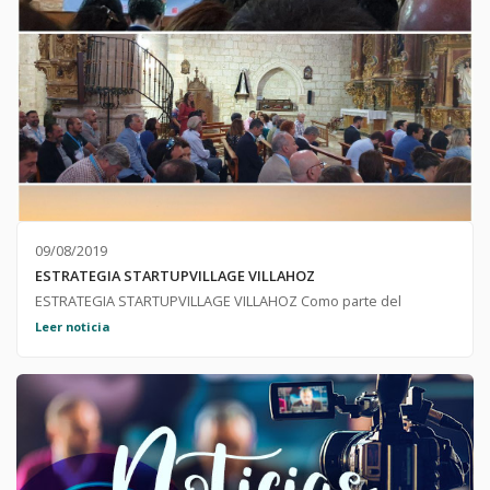
09/08/2019
ESTRATEGIA STARTUPVILLAGE VILLAHOZ
ESTRATEGIA STARTUPVILLAGE VILLAHOZ Como parte del
Proyecto Piloto Startup Village, se ofrecen una serie de
Leer noticia
medidas a aquellos emprendedores que deseen instalarse en
la localidad de Villahoz. Para más información, pulsad en "Leer
Más" y consultad la documentación adjunta.