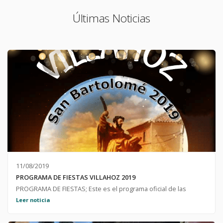
Últimas Noticias
11/08/2019
PROGRAMA DE FIESTAS VILLAHOZ 2019
PROGRAMA DE FIESTAS; Este es el programa oficial de las
fiestas de San Bartolomé de Villahoz 2019, lo puedes descargar
Leer noticia
haciendo click en el archivo.