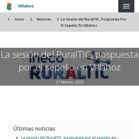
Pasar al contenido principal
Villahoz
Inicio
Noticias
La Sesión del RuralTIC, Pospuesta Por
El Sepelio En Villahoz
La sesión del RuralTIC, pospuesta
por el sepelio en Villahoz
27 Marzo, 2023
Últimas noticias
La sesión del RuralTIC, pospuesta por el sepelio en